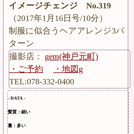
イメージチェンジ No.319
（2017年1月16日号/10分）
制服に似合うヘアアレンジ3パ
ターン
撮影店：
gem(神戸元町)
・ご予約
・地図g
TEL:078-332-0400
- DATA -
髪質：細い
量：多い