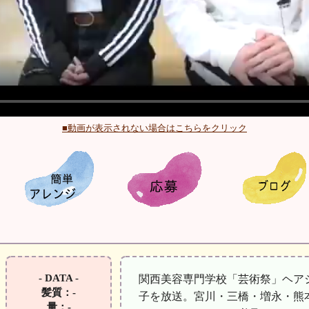
■動画が表示されない場合はこちらをクリック
- DATA -
関西美容専門学校「芸術祭」ヘア
髪質：-
子を放送。宮川・三橋・増永・熊
量：-