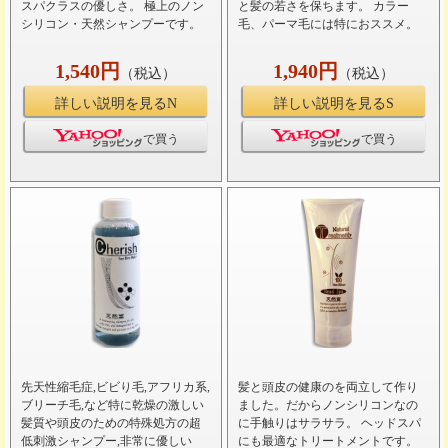
スパクラスの優しさ。 極上のノン
と髪の若さを保ちます。 カラー
シリコン・天然シャンプーです。
毛、パーマ毛には特におススメ。
1,540円
1,940円
（税込）
（税込）
詳しい説明を見るN
詳しい説明を見るS
で買う
で買う
先天性縮毛症,ビビり毛,アフリカ系,
髪と頭皮の健康のを両立して作り
ブリーチ毛,など特に乾燥の激しい
ました。だからノンシリコンなの
髪質や頭皮のための特殊処方の超
に手触りはサラサラ。 ヘッドスパ
低刺激シャンプー,非常に優しい
にも最適なトリートメントです。